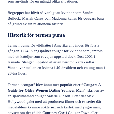
som används för en mängd olika situationer.
Begreppet har blivit så vanligt att kvinnor som Sandra
Bullock, Mariah Carey och Madonna kallas för cougars bara
på grund av sin relationella historia.
Historik för termen puma
Termen puma för vildkatter i Amerika användes för första
gången 1774. Slangspråket cougar för kvinnor som jämförs
med ett kattdjur som rovdjur uppstod dock först 2001 i
Kanada. Slangen uppstod efter en berömd kärleksaffär i
Vancouver mellan en kvinna i 40-årsåldern och en ung man i
20-årsåldern.
Termen ”cougar” blev ännu mer populär efter
”Cougar: A
Guide for Older Women Dating Younger Men”
, skriven av
en självutnämnd cougar Valerie Gibson. Efter det blev
Hollywood galet med att producera filmer och tv-serier där
medelålders kvinnor sökte sex och kärlek med yngre män,
oavsett om det gällde Courtney Cox i Cougar Town eller