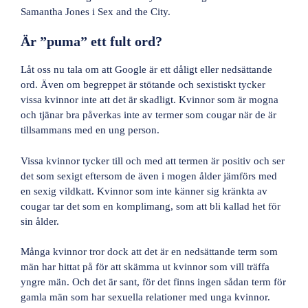
Samantha Jones i Sex and the City.
Är ”puma” ett fult ord?
Låt oss nu tala om att Google är ett dåligt eller nedsättande
ord. Även om begreppet är stötande och sexistiskt tycker
vissa kvinnor inte att det är skadligt. Kvinnor som är mogna
och tjänar bra påverkas inte av termer som cougar när de är
tillsammans med en ung person.
Vissa kvinnor tycker till och med att termen är positiv och ser
det som sexigt eftersom de även i mogen ålder jämförs med
en sexig vildkatt. Kvinnor som inte känner sig kränkta av
cougar tar det som en komplimang, som att bli kallad het för
sin ålder.
Många kvinnor tror dock att det är en nedsättande term som
män har hittat på för att skämma ut kvinnor som vill träffa
yngre män. Och det är sant, för det finns ingen sådan term för
gamla män som har sexuella relationer med unga kvinnor.