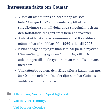
Intressanta fakta om Cougar
Visste du att det finns en hel webbplats som
heter
”CougarLife”
som vänder sig till äldre
singelkvinnor som vill dejta unga singelmän, och att
den fortfarande fungerar trots flera kontroverser?
Antalet äktenskap där kvinnorna är
5-10 år
äldre än
männen har fördubblats från
1960-talet till 2007
.
Kvinnor säger att yngre män inte bär på lika mycket
känslomässigt bagage som äldre män, vilket är
anledningen till att de tycker om att vara tillsammans
med dem.
Vildkatten/couguren, den fjärde största katten, har mer
än 40 namn och är också det djur som har Guinness
världsrekord i flest namn.
Kategorier
Alla villkor
,
Sexuellt
,
Språkligt språk
Vad betyder Tomboy?
Vad betyder Goonie?