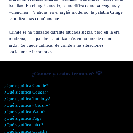
batalla». En el inglés medio, se modifica como «crengen» y
«crenchen». Y ahora, en el inglés moderno, la palabra Cringe
se utiliza más comúnmente.
Cringe se ha utilizado durante muchos siglos, pero en la era
moderna, esta palabra se utiliza más comúnmente como
argot. Se puede calificar de cringe a las situaciones
socialmente incómodas.
¿Conoce ya estos términos? 💡
¿Qué significa Goonie?
¿Qué significa Cougar?
¿Qué significa Tomboy?
¿Qué significa «Crush»?
¿Qué significa Waifu?
¿Qué significa Pog?
¿Qué significa thicc?
¿Qué significa Catfish?