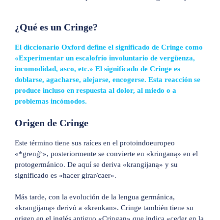
¿Qué es un Cringe?
El diccionario Oxford define el significado de Cringe como
«Experimentar un escalofrío involuntario de vergüenza,
incomodidad, asco, etc.» El significado de Cringe es
doblarse, agacharse, alejarse, encogerse. Esta reacción se
produce incluso en respuesta al dolor, al miedo o a
problemas incómodos.
Origen de Cringe
Este término tiene sus raíces en el protoindoeuropeo
«*grenǵʰ», posteriormente se convierte en «kringaną» en el
protogermánico. De aquí se deriva «krangijaną» y su
significado es «hacer girar/caer».
Más tarde, con la evolución de la lengua germánica,
«krangijaną» derivó a «krenkan». Cringe también tiene su
origen en el inglés antiguo «Cringan» que indica «ceder en la