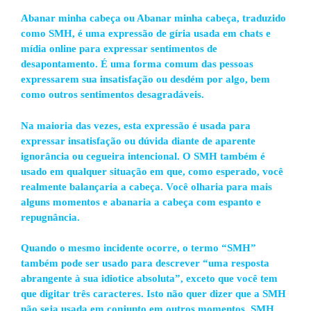
Abanar minha cabeça ou Abanar minha cabeça, traduzido
como SMH, é uma expressão de gíria usada em chats e
mídia online para expressar sentimentos de
desapontamento. É uma forma comum das pessoas
expressarem sua insatisfação ou desdém por algo, bem
como outros sentimentos desagradáveis.
Na maioria das vezes, esta expressão é usada para
expressar insatisfação ou dúvida diante de aparente
ignorância ou cegueira intencional. O SMH também é
usado em qualquer situação em que, como esperado, você
realmente balançaria a cabeça. Você olharia para mais
alguns momentos e abanaria a cabeça com espanto e
repugnância.
Quando o mesmo incidente ocorre, o termo “SMH”
também pode ser usado para descrever “uma resposta
abrangente à sua idiotice absoluta”, exceto que você tem
que digitar três caracteres. Isto não quer dizer que a SMH
não seja usada em conjunto em outros momentos. SMH