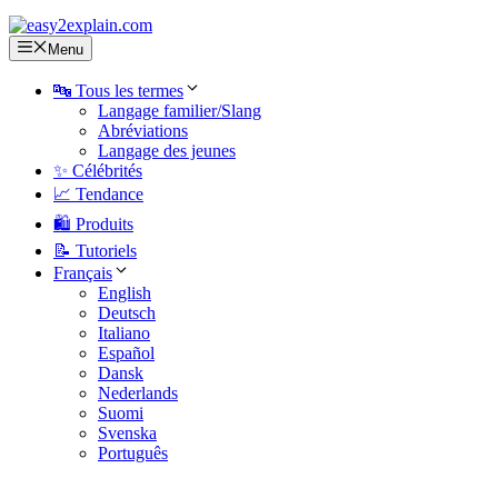
Menu
🔤 Tous les termes
Langage familier/Slang
Abréviations
Langage des jeunes
✨ Célébrités
📈 Tendance
🛍️ Produits
📝 Tutoriels
Français
English
Deutsch
Italiano
Español
Dansk
Nederlands
Suomi
Svenska
Português