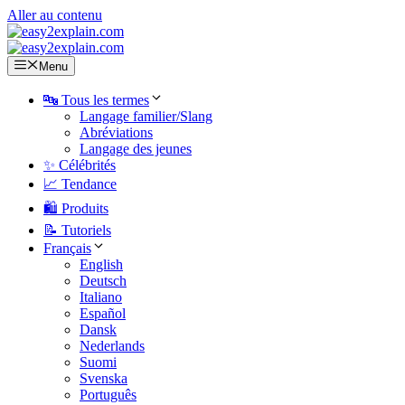
Aller au contenu
Menu
🔤 Tous les termes
Langage familier/Slang
Abréviations
Langage des jeunes
✨ Célébrités
📈 Tendance
🛍️ Produits
📝 Tutoriels
Français
English
Deutsch
Italiano
Español
Dansk
Nederlands
Suomi
Svenska
Português