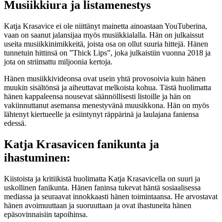
Musiikkiura ja listamenestys
Katja Krasavice ei ole niittänyt mainetta ainoastaan YouTuberina,
vaan on saanut jalansijaa myös musiikkialalla. Hän on julkaissut
useita musiikkinimikkeitä, joista osa on ollut suuria hittejä. Hänen
tunnetuin hittinsä on ”Thick Lips”, joka julkaistiin vuonna 2018 ja
jota on striimattu miljoonia kertoja.
Hänen musiikkivideonsa ovat usein yhtä provosoivia kuin hänen
muukin sisältönsä ja aiheuttavat melkoista kohua. Tästä huolimatta
hänen kappaleensa nousevat säännöllisesti listoille ja hän on
vakiinnuttanut asemansa menestyvänä muusikkona. Hän on myös
lähtenyt kiertueelle ja esiintynyt räppärinä ja laulajana faniensa
edessä.
Katja Krasavicen fanikunta ja
ihastuminen:
Kiistoista ja kritiikistä huolimatta Katja Krasavicella on suuri ja
uskollinen fanikunta. Hänen faninsa tukevat häntä sosiaalisessa
mediassa ja seuraavat innokkaasti hänen toimintaansa. He arvostavat
hänen avoimuuttaan ja suoruuttaan ja ovat ihastuneita hänen
epäsovinnaisiin tapoihinsa.