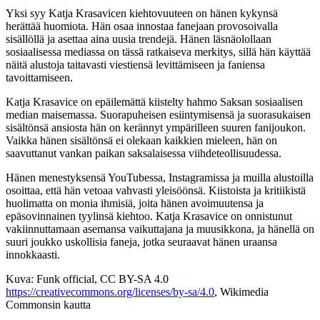
Yksi syy Katja Krasavicen kiehtovuuteen on hänen kykynsä
herättää huomiota. Hän osaa innostaa fanejaan provosoivalla
sisällöllä ja asettaa aina uusia trendejä. Hänen läsnäolollaan
sosiaalisessa mediassa on tässä ratkaiseva merkitys, sillä hän käyttää
näitä alustoja taitavasti viestiensä levittämiseen ja faniensa
tavoittamiseen.
Katja Krasavice on epäilemättä kiistelty hahmo Saksan sosiaalisen
median maisemassa. Suorapuheisen esiintymisensä ja suorasukaisen
sisältönsä ansiosta hän on kerännyt ympärilleen suuren fanijoukon.
Vaikka hänen sisältönsä ei olekaan kaikkien mieleen, hän on
saavuttanut vankan paikan saksalaisessa viihdeteollisuudessa.
Hänen menestyksensä YouTubessa, Instagramissa ja muilla alustoilla
osoittaa, että hän vetoaa vahvasti yleisöönsä. Kiistoista ja kritiikistä
huolimatta on monia ihmisiä, joita hänen avoimuutensa ja
epäsovinnainen tyylinsä kiehtoo. Katja Krasavice on onnistunut
vakiinnuttamaan asemansa vaikuttajana ja muusikkona, ja hänellä on
suuri joukko uskollisia faneja, jotka seuraavat hänen uraansa
innokkaasti.
Kuva: Funk official, CC BY-SA 4.0
https://creativecommons.org/licenses/by-sa/4.0
, Wikimedia
Commonsin kautta