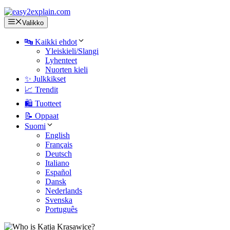
Valikko
🔤 Kaikki ehdot
Yleiskieli/Slangi
Lyhenteet
Nuorten kieli
✨ Julkkikset
📈 Trendit
🛍️ Tuotteet
📝 Oppaat
Suomi
English
Français
Deutsch
Italiano
Español
Dansk
Nederlands
Svenska
Português