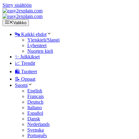
Siirry sisältöön
Valikko
🔤 Kaikki ehdot
Yleiskieli/Slangi
Lyhenteet
Nuorten kieli
✨ Julkkikset
📈 Trendit
🛍️ Tuotteet
📝 Oppaat
Suomi
English
Français
Deutsch
Italiano
Español
Dansk
Nederlands
Svenska
Português