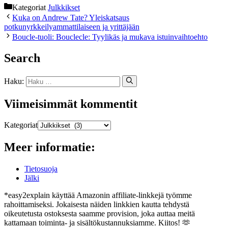
Kategoriat
Julkkikset
Kuka on Andrew Tate? Yleiskatsaus
potkunyrkkeilyammattilaiseen ja yrittäjään
Boucle-tuoli: Bouclecle: Tyylikäs ja mukava istuinvaihtoehto
Search
Haku:
Viimeisimmät kommentit
Kategoriat
Meer informatie:
Tietosuoja
Jälki
*easy2explain käyttää Amazonin affiliate-linkkejä työmme
rahoittamiseksi. Jokaisesta näiden linkkien kautta tehdystä
oikeutetusta ostoksesta saamme provision, joka auttaa meitä
kattamaan toiminta- ja sisältökustannuksiamme. Kiitos! 🫶