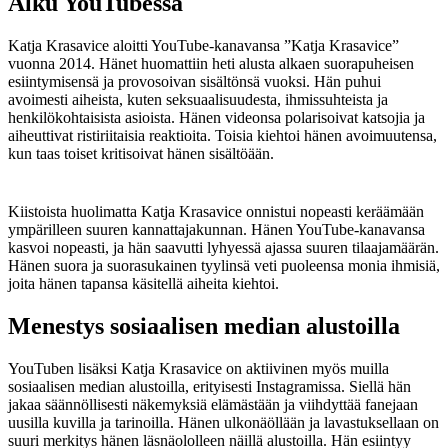
Alku YouTubessa
Katja Krasavice aloitti YouTube-kanavansa ”Katja Krasavice”
vuonna 2014. Hänet huomattiin heti alusta alkaen suorapuheisen
esiintymisensä ja provosoivan sisältönsä vuoksi. Hän puhui
avoimesti aiheista, kuten seksuaalisuudesta, ihmissuhteista ja
henkilökohtaisista asioista. Hänen videonsa polarisoivat katsojia ja
aiheuttivat ristiriitaisia reaktioita. Toisia kiehtoi hänen avoimuutensa,
kun taas toiset kritisoivat hänen sisältöään.
Kiistoista huolimatta Katja Krasavice onnistui nopeasti keräämään
ympärilleen suuren kannattajakunnan. Hänen YouTube-kanavansa
kasvoi nopeasti, ja hän saavutti lyhyessä ajassa suuren tilaajamäärän.
Hänen suora ja suorasukainen tyylinsä veti puoleensa monia ihmisiä,
joita hänen tapansa käsitellä aiheita kiehtoi.
Menestys sosiaalisen median alustoilla
YouTuben lisäksi Katja Krasavice on aktiivinen myös muilla
sosiaalisen median alustoilla, erityisesti Instagramissa. Siellä hän
jakaa säännöllisesti näkemyksiä elämästään ja viihdyttää fanejaan
uusilla kuvilla ja tarinoilla. Hänen ulkonäöllään ja lavastuksellaan on
suuri merkitys hänen läsnäololleen näillä alustoilla. Hän esiintyy