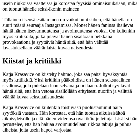
usein niukoissa vaatteissa ja korostaa fyysisiä ominaisuuksiaan, mikä
on tuonut hänelle seksi-ikonin maineen.
Tällainen itsensä esittäminen on vaikuttanut siihen, että hänellä on
suuri määrä seuraajia Instagramissa. Monet hänen faninsa ihailevat
häntä hänen itsevarmuutensa ja avoimuutensa vuoksi. On kuitenkin
myös kriitikoita, jotka pitävät hänen sisältöään pelkkänä
provokaationa ja syyttävät häntä siitä, että hän välittää
lavastuksellaan vääränlaista kuvaa naiseudesta.
Kiistat ja kritiikki
Katja Krasavice on kiistelty hahmo, joka saa paitsi hyväksyntää
myös kritiikkiä. Yksi kritiikin pääkohdista on hänen seksuaalinen
sisältönsä, jota pidetään liian selvänä ja riettaana. Jotkut syyttävät
häntä siitä, että hän vetoaa sisällöllään erityisesti nuoriin ja välittää
väärää kuvaa seksuaalisuudesta.
Katja Krasavice on kuitenkin toistuvasti puolustautunut näitä
syytöksiä vastaan. Hän korostaa, että hän tuottaa aikuissisältöä
aikuisyleisölle ja että hänen videonsa ovat ikärajoitettuja. Lisäksi hän
perustelee, että hän haluaa avoimuudellaan rikkoa tabuja ja puhua
aiheista, joita usein häpeä varjostaa.