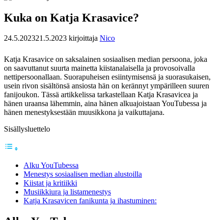
Kuka on Katja Krasavice?
24.5.2023
21.5.2023
kirjoittaja
Nico
Katja Krasavice on saksalainen sosiaalisen median persoona, joka
on saavuttanut suurta mainetta kiistanalaisella ja provosoivalla
nettipersoonallaan. Suorapuheisen esiintymisensä ja suorasukaisen,
usein rivon sisältönsä ansiosta hän on kerännyt ympärilleen suuren
fanijoukon. Tässä artikkelissa tarkastellaan Katja Krasavicea ja
hänen uraansa lähemmin, aina hänen alkuajoistaan YouTubessa ja
hänen menestyksestään muusikkona ja vaikuttajana.
Sisällysluettelo
Alku YouTubessa
Menestys sosiaalisen median alustoilla
Kiistat ja kritiikki
Musiikkiura ja listamenestys
Katja Krasavicen fanikunta ja ihastuminen: